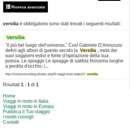
Ricerca avanzata
versilia
è obbligatorio
sono stati trovati i seguenti risultati:
Ecco alcuni esempi su come utilizzare la ricerca:
Inserendo
questo e quello
nel modulo di ricerca si
Versilia
otterranno risultati contenenti "questo" e "quello".
"Il più bel luogo dell'universo." Così Gabriele D'Annunzio
Inserendo
questo non quello
nel modulo di ricerca si
definì agli albori di questo secolo la
Versilia
, meta dei
otterranno risultati contenenti "questo" e non "quello".
suoi soggiorni estivi e fonte d'ispirazione della sua
poesia. Le spiagge Le spiagge di sabbia finissima lunghe
Inserendo
questo o quello
nel modulo di ricerca si
a perdita d'occhio, i...
otterranno risultati contenenti o "questo" o "quello".
http://mototurismoblog.it/index.php/8-viaggi-moto-italia/13-
versilia
Inserendo
"questo e quello"
(tra virgolette) nel modulo di
ricerca si otterranno risultati contenenti la frase esatta
Risultati
1
-
1
di
1
"questo e quello".
Home
I risultati di ricerca possono essere anche filtrati utilizzando
Viaggi in moto in Italia
una varietà di criteri. Seleziona uno o più filtri qui sotto per
Viaggi in moto in Europa
iniziare.
Pubblica il Tuo viaggio
I nostri consigli
Contatti
Cerca per Autore
Cerca per Categoria