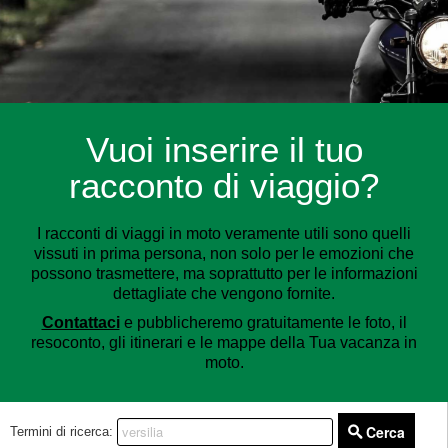
Vuoi inserire il tuo
racconto di viaggio?
I racconti di viaggi in moto veramente utili sono quelli
vissuti in prima persona, non solo per le emozioni che
possono trasmettere, ma soprattutto per le informazioni
dettagliate che vengono fornite.
Contattaci
e pubblicheremo gratuitamente le foto, il
resoconto, gli itinerari e le mappe della Tua vacanza in
moto.
Cerca
Termini di ricerca: