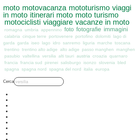
moto
motovacanza
mototurismo
viaggi
in moto
itinerari moto
moto turismo
motociclisti
viaggiare
vacanze in moto
foto
fotografie
immagini
romagna
umbria
appennino
calabria
cinque terre
portovenere
portofino
dolomiti
lago di
garda
garda
iseo
lago
idro
sanremo
liguria
marche
toscana
trentino
trentino alto adige
alto adige
passo manghen
manghen
austria
pasubio
valtellina
versilia
alti tauri
croazia
quarnaro
francia
francia sud
pirenei
salisburgo
isonzo
slovenia
bled
spagna
spagna nord
spagna del nord
italia
europa
Cerca