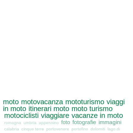
moto
motovacanza
mototurismo
viaggi
in moto
itinerari moto
moto turismo
motociclisti
viaggiare
vacanze in moto
foto
fotografie
immagini
romagna
umbria
appennino
calabria
cinque terre
portovenere
portofino
dolomiti
lago di