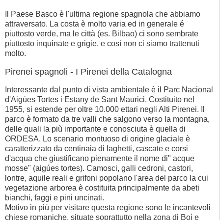
Il Paese Basco è l'ultima regione spagnola che abbiamo
attraversato. La costa è molto varia ed in generale é
piuttosto verde, ma le città (es. Bilbao) ci sono sembrate
piuttosto inquinate e grigie, e così non ci siamo trattenuti
molto.
Pirenei spagnoli - I Pirenei della Catalogna
Interessante dal punto di vista ambientale è il Parc Nacional
d'Aigúes Tortes i Estany de Sant Maurici. Costituito nel
1955, si estende per oltre 10.000 ettari negli Alti Pirenei. Il
parco è formato da tre valli che salgono verso la montagna,
delle quali la più importante e conosciuta è quella di
ORDESA. Lo scenario montuoso di origine glaciale è
caratterizzato da centinaia di laghetti, cascate e corsi
d'acqua che giustificano pienamente il nome di" acque
mosse" (aigúes tortes). Camosci, galli cedroni, castori,
lontre, aquile reali e grifoni popolano l'area del parco la cui
vegetazione arborea è costituita principalmente da abeti
bianchi, faggi e pini uncinati.
Motivo in più per visitare questa regione sono le incantevoli
chiese romaniche, situate soprattutto nella zona di Boì e