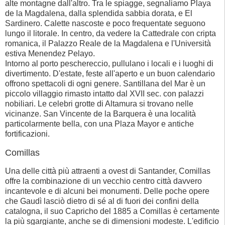
alte montagne dall'altro. Tra le spiagge, segnaliamo Playa
de la Magdalena, dalla splendida sabbia dorata, e El
Sardinero. Calette nascoste e poco frequentate seguono
lungo il litorale. In centro, da vedere la Cattedrale con cripta
romanica, il Palazzo Reale de la Magdalena e l'Università
estiva Menendez Pelayo.
Intorno al porto peschereccio, pullulano i locali e i luoghi di
divertimento. D'estate, feste all'aperto e un buon calendario
offrono spettacoli di ogni genere. Santillana del Mar è un
piccolo villaggio rimasto intatto dal XVII sec. con palazzi
nobiliari. Le celebri grotte di Altamura si trovano nelle
vicinanze. San Vincente de la Barquera è una località
particolarmente bella, con una Plaza Mayor e antiche
fortificazioni.
Comillas
Una delle città più attraenti a ovest di Santander, Comillas
offre la combinazione di un vecchio centro città davvero
incantevole e di alcuni bei monumenti. Delle poche opere
che Gaudì lasciò dietro di sé al di fuori dei confini della
catalogna, il suo Capricho del 1885 a Comillas è certamente
la più sgargiante, anche se di dimensioni modeste. L'edificio