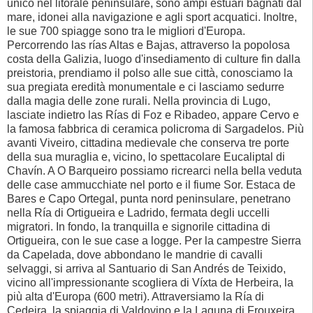
unico nel litorale peninsulare, sono ampi estuari bagnati dal
mare, idonei alla navigazione e agli sport acquatici. Inoltre,
le sue 700 spiagge sono tra le migliori d'Europa.
Percorrendo las rías Altas e Bajas, attraverso la popolosa
costa della Galizia, luogo d'insediamento di culture fin dalla
preistoria, prendiamo il polso alle sue città, conosciamo la
sua pregiata eredità monumentale e ci lasciamo sedurre
dalla magia delle zone rurali. Nella provincia di Lugo,
lasciate indietro las Rías di Foz e Ribadeo, appare Cervo e
la famosa fabbrica di ceramica policroma di Sargadelos. Più
avanti Viveiro, cittadina medievale che conserva tre porte
della sua muraglia e, vicino, lo spettacolare Eucaliptal di
Chavín. A O Barqueiro possiamo ricrearci nella bella veduta
delle case ammucchiate nel porto e il fiume Sor. Estaca de
Bares e Capo Ortegal, punta nord peninsulare, penetrano
nella Ría di Ortigueira e Ladrido, fermata degli uccelli
migratori. In fondo, la tranquilla e signorile cittadina di
Ortigueira, con le sue case a logge. Per la campestre Sierra
da Capelada, dove abbondano le mandrie di cavalli
selvaggi, si arriva al Santuario di San Andrés de Teixido,
vicino all'impressionante scogliera di Víxta de Herbeira, la
più alta d'Europa (600 metri). Attraversiamo la Ría di
Cedeira, la spiaggia di Valdovino e la Laguna di Frouxeira,