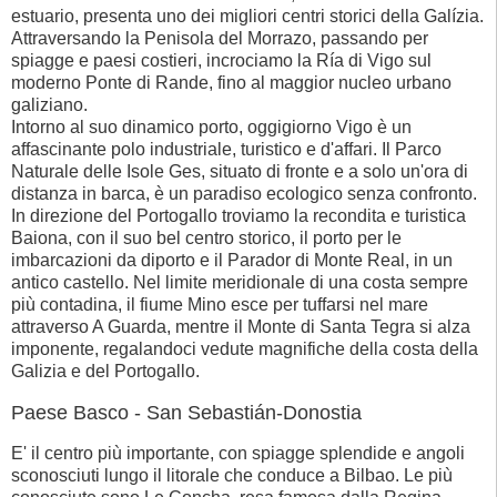
estuario, presenta uno dei migliori centri storici della Galízia.
Attraversando la Penisola del Morrazo, passando per
spiagge e paesi costieri, incrociamo la Ría di Vigo sul
moderno Ponte di Rande, fino al maggior nucleo urbano
galiziano.
Intorno al suo dinamico porto, oggigiorno Vigo è un
affascinante polo industriale, turistico e d'affari. Il Parco
Naturale delle Isole Ges, situato di fronte e a solo un'ora di
distanza in barca, è un paradiso ecologico senza confronto.
In direzione del Portogallo troviamo la recondita e turistica
Baiona, con il suo bel centro storico, il porto per le
imbarcazioni da diporto e il Parador di Monte Real, in un
antico castello. Nel limite meridionale di una costa sempre
più contadina, il fiume Mino esce per tuffarsi nel mare
attraverso A Guarda, mentre il Monte di Santa Tegra si alza
imponente, regalandoci vedute magnifiche della costa della
Galizia e del Portogallo.
Paese Basco - San Sebastián-Donostia
E' il centro più importante, con spiagge splendide e angoli
sconosciuti lungo il litorale che conduce a Bilbao. Le più