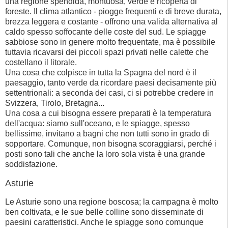
una regione spendida, montuosa, verde e ricoperta di
foreste. Il clima atlantico - piogge frequenti e di breve durata,
brezza leggera e costante - offrono una valida alternativa al
caldo spesso soffocante delle coste del sud. Le spiagge
sabbiose sono in genere molto frequentate, ma è possibile
tuttavia ricavarsi dei piccoli spazi privati nelle calette che
costellano il litorale.
Una cosa che colpisce in tutta la Spagna del nord è il
paesaggio, tanto verde da ricordare paesi decisamente più
settentrionali: a seconda dei casi, ci si potrebbe credere in
Svizzera, Tirolo, Bretagna...
Una cosa a cui bisogna essere preparati è la temperatura
dell'acqua: siamo sull'oceano, e le spiagge, spesso
bellissime, invitano a bagni che non tutti sono in grado di
sopportare. Comunque, non bisogna scoraggiarsi, perché i
posti sono tali che anche la loro sola vista è una grande
soddisfazione.
Asturie
Le Asturie sono una regione boscosa; la campagna è molto
ben coltivata, e le sue belle colline sono disseminate di
paesini caratteristici. Anche le spiagge sono comunque