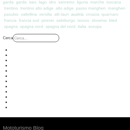
garda
garda
iseo
lago
idro
sanremo
liguria
marche
toscana
trentino
trentino alto adige
alto adige
passo manghen
manghen
austria
pasubio
valtellina
versilia
alti tauri
croazia
quarnaro
francia
francia sud
pirenei
salisburgo
isonzo
slovenia
bled
spagna
spagna nord
spagna del nord
italia
europa
Cerca
Mototurismo Blog