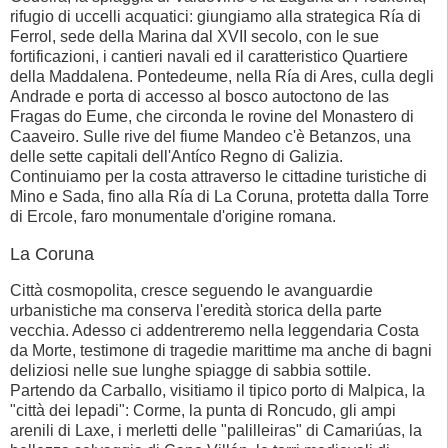
rifugio di uccelli acquatici: giungiamo alla strategica Ría di
Ferrol, sede della Marina dal XVII secolo, con le sue
fortificazioni, i cantieri navali ed il caratteristico Quartiere
della Maddalena. Pontedeume, nella Ría di Ares, culla degli
Andrade e porta di accesso al bosco autoctono de las
Fragas do Eume, che circonda le rovine del Monastero di
Caaveiro. Sulle rive del fiume Mandeo c'è Betanzos, una
delle sette capitali dell'Antíco Regno di Galizia.
Continuiamo per la costa attraverso le cittadine turistiche di
Mino e Sada, fino alla Ría di La Coruna, protetta dalla Torre
di Ercole, faro monumentale d'origine romana.
La Coruna
Città cosmopolita, cresce seguendo le avanguardie
urbanistiche ma conserva l'eredità storica della parte
vecchia. Adesso ci addentreremo nella leggendaria Costa
da Morte, testimone di tragedie marittime ma anche di bagni
deliziosi nelle sue lunghe spiagge di sabbia sottile.
Partendo da Carballo, visitiamo il tipico porto di Malpica, la
"città dei lepadi": Corme, la punta di Roncudo, gli ampi
arenili di Laxe, i merletti delle "palilleiras" di Camariúas, la