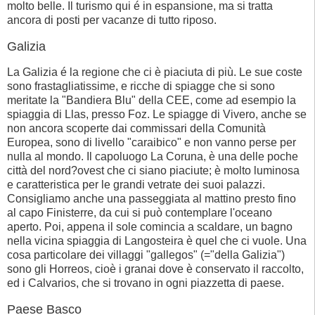
molto belle. Il turismo qui é in espansione, ma si tratta
ancora di posti per vacanze di tutto riposo.
Galizia
La Galizia é la regione che ci è piaciuta di più. Le sue coste
sono frastagliatissime, e ricche di spiagge che si sono
meritate la "Bandiera Blu" della CEE, come ad esempio la
spiaggia di Llas, presso Foz. Le spiagge di Vivero, anche se
non ancora scoperte dai commissari della Comunità
Europea, sono di livello "caraibico" e non vanno perse per
nulla al mondo. Il capoluogo La Coruna, è una delle poche
città del nord?ovest che ci siano piaciute; è molto luminosa
e caratteristica per le grandi vetrate dei suoi palazzi.
Consigliamo anche una passeggiata al mattino presto fino
al capo Finisterre, da cui si può contemplare l'oceano
aperto. Poi, appena il sole comincia a scaldare, un bagno
nella vicina spiaggia di Langosteira è quel che ci vuole. Una
cosa particolare dei villaggi "gallegos" (="della Galizia")
sono gli Horreos, cioè i granai dove è conservato il raccolto,
ed i Calvarios, che si trovano in ogni piazzetta di paese.
Paese Basco