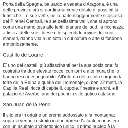
Porta della Spagna, baluardo e vedetta d'Aragona, è una
delle province più straordinariamente dotate di possibilità
turistiche. Le sue vette, nella parte maggiormente scoscesa
dei Pirenei Centrali, le sue bellissime valli, che si aprono
come una mano tesa alle fertili pianure del sud, la ricchezza
artistica delle sue chiese e le splendide rovine dei suoi
manieri, danno vita a un tutto in cui natura e arte si fondono
armoniosamente.
Castillo de Loarre
E' uno dei castelli più affascinanti per la sua posizione: fu
costruito tra due elevate rocce, con torri e alte mura che lo
hanno reso inespugnabile. All'interno della cinta sorgono la
torre de la Reina e quella del Homenaje, di ben 22 metri, la
Capilla Real, ricca di capitelli, cupole, finestre e archi, e il
palacio de Ayerbe, uno dei pochi in stile gotico catalano.
San Juan de la Pena
Il sito era in origine un eremo addossato alla montagna;
sopra vi venne costruito in due riprese l'attuale monastero
con un risultato architettonico unico. Il primo nucleo è la