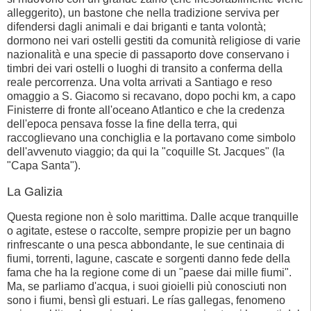
alleggerito), un bastone che nella tradizione serviva per
difendersi dagli animali e dai briganti e tanta volontà;
dormono nei vari ostelli gestiti da comunità religiose di varie
nazionalità e una specie di passaporto dove conservano i
timbri dei vari ostelli o luoghi di transito a conferma della
reale percorrenza. Una volta arrivati a Santiago e reso
omaggio a S. Giacomo si recavano, dopo pochi km, a capo
Finisterre di fronte all'oceano Atlantico e che la credenza
dell'epoca pensava fosse la fine della terra, qui
raccoglievano una conchiglia e la portavano come simbolo
dell'avvenuto viaggio; da qui la "coquille St. Jacques" (la
"Capa Santa").
La Galizia
Questa regione non è solo marittima. Dalle acque tranquille
o agitate, estese o raccolte, sempre propizie per un bagno
rinfrescante o una pesca abbondante, le sue centinaia di
fiumi, torrenti, lagune, cascate e sorgenti danno fede della
fama che ha la regione come di un "paese dai mille fiumi".
Ma, se parliamo d'acqua, i suoi gioielli più conosciuti non
sono i fiumi, bensì gli estuari. Le rías gallegas, fenomeno