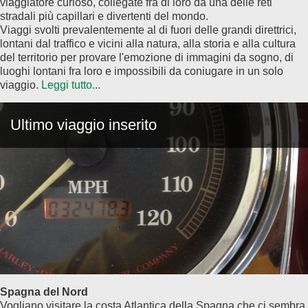
viaggiatore curioso, collegate fra di loro da una delle reti
stradali più capillari e divertenti del mondo.
Viaggi svolti prevalentemente al di fuori delle grandi direttrici,
lontani dal traffico e vicini alla natura, alla storia e alla cultura
del territorio per provare l'emozione di immagini da sogno, di
luoghi lontani fra loro e impossibili da coniugare in un solo
viaggio.
Leggi tutto...
Ultimo viaggio inserito
Spagna del Nord
Vogliano visitare la costa Atlantica della Spagna che ci sembra