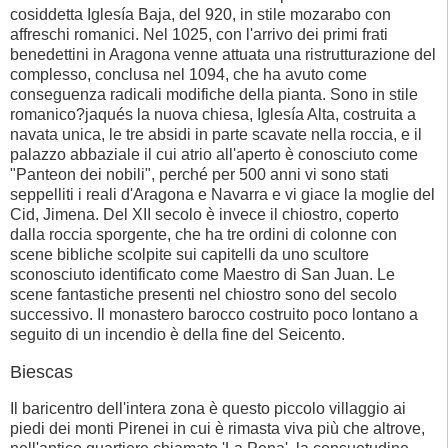
cosiddetta Iglesía Baja, del 920, in stile mozarabo con
affreschi romanici. Nel 1025, con l'arrivo dei primi frati
benedettini in Aragona venne attuata una ristrutturazione del
complesso, conclusa nel 1094, che ha avuto come
conseguenza radicali modifiche della pianta. Sono in stile
romanico?jaqués la nuova chiesa, Iglesía Alta, costruita a
navata unica, le tre absidi in parte scavate nella roccia, e il
palazzo abbaziale il cui atrio all'aperto è conosciuto come
"Panteon dei nobili", perché per 500 anni vi sono stati
seppelliti i reali d'Aragona e Navarra e vi giace la moglie del
Cid, Jimena. Del XII secolo è invece il chiostro, coperto
dalla roccia sporgente, che ha tre ordini di colonne con
scene bibliche scolpite sui capitelli da uno scultore
sconosciuto identificato come Maestro di San Juan. Le
scene fantastiche presenti nel chiostro sono del secolo
successivo. Il monastero barocco costruito poco lontano a
seguito di un incendio è della fine del Seicento.
Biescas
Il baricentro dell'intera zona è questo piccolo villaggio ai
piedi dei monti Pirenei in cui è rimasta viva più che altrove,