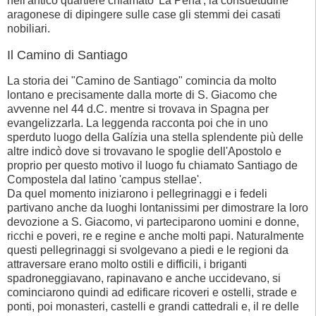
nell'antico quartiere chiamato 'La Pena', la consuetudine
aragonese di dipingere sulle case gli stemmi dei casati
nobiliari.
Il Camino di Santiago
La storia dei "Camino de Santiago" comincia da molto
lontano e precisamente dalla morte di S. Giacomo che
avvenne nel 44 d.C. mentre si trovava in Spagna per
evangelizzarla. La leggenda racconta poi che in uno
sperduto luogo della Galízia una stella splendente più delle
altre indicò dove si trovavano le spoglie dell'Apostolo e
proprio per questo motivo il luogo fu chiamato Santiago de
Compostela dal latino 'campus stellae'.
Da quel momento iniziarono i pellegrinaggi e i fedeli
partivano anche da luoghi lontanissimi per dimostrare la loro
devozione a S. Giacomo, vi parteciparono uomini e donne,
ricchi e poveri, re e regine e anche molti papi. Naturalmente
questi pellegrinaggi si svolgevano a piedi e le regioni da
attraversare erano molto ostili e difficili, i briganti
spadroneggiavano, rapinavano e anche uccidevano, si
cominciarono quindi ad edificare ricoveri e ostelli, strade e
ponti, poi monasteri, castelli e grandi cattedrali e, il re delle