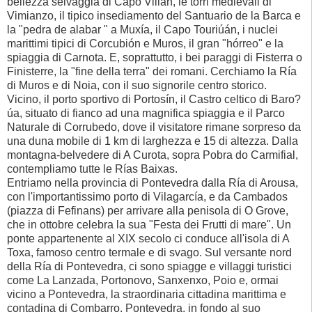
bellezza selvaggia di Capo Villán, le torri medievali di
Vimianzo, il tipico insediamento del Santuario de la Barca e
la "pedra de alabar " a Muxía, il Capo Touriúán, i nuclei
marittimi tipici di Corcubión e Muros, il gran "hórreo" e la
spiaggia di Carnota. E, soprattutto, i bei paraggi di Fisterra o
Finisterre, la "fine della terra" dei romani. Cerchiamo la Ría
di Muros e di Noia, con il suo signorile centro storico.
Vicino, il porto sportivo di Portosín, il Castro celtico di Baro?
úa, situato di fianco ad una magnifica spiaggia e il Parco
Naturale di Corrubedo, dove il visitatore rimane sorpreso da
una duna mobile di 1 km di larghezza e 15 di altezza. Dalla
montagna-belvedere di A Curota, sopra Pobra do Carmifial,
contempliamo tutte le Rías Baixas.
Entriamo nella provincia di Pontevedra dalla Ría di Arousa,
con l'importantissimo porto di Vilagarcía, e da Cambados
(piazza di Fefinans) per arrivare alla penisola di O Grove,
che in ottobre celebra la sua "Festa dei Frutti di mare". Un
ponte appartenente al XIX secolo ci conduce all'isola di A
Toxa, famoso centro termale e di svago. Sul versante nord
della Ría di Pontevedra, ci sono spiagge e villaggi turistici
come La Lanzada, Portonovo, Sanxenxo, Poio e, ormai
vicino a Pontevedra, la straordinaria cittadina marittima e
contadina di Combarro. Pontevedra, in fondo al suo