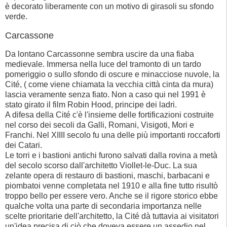
è decorato liberamente con un motivo di girasoli su sfondo
verde.
Carcassone
Da lontano Carcassonne sembra uscire da una fiaba
medievale. Immersa nella luce del tramonto di un tardo
pomeriggio o sullo sfondo di oscure e minacciose nuvole, la
Cité, ( come viene chiamata la vecchia città cinta da mura)
lascia veramente senza fiato. Non a caso qui nel 1991 è
stato girato il film Robin Hood, principe dei ladri.
A difesa della Cité c'è l'insieme delle fortificazioni costruite
nel corso dei secoli da Galli, Romani, Visigoti, Mori e
Franchi. Nel XIIII secolo fu una delle più importanti roccaforti
dei Catari.
Le torri e i bastioni antichi furono salvati dalla rovina a metà
del secolo scorso dall'architetto Viollet-le-Duc. La sua
zelante opera di restauro di bastioni, maschi, barbacani e
piombatoi venne completata nel 1910 e alla fine tutto risultò
troppo bello per essere vero. Anche se il rigore storico ebbe
qualche volta una parte di secondaria importanza nelle
scelte prioritarie dell'architetto, la Cité dà tuttavia ai visitatori
un'idea precisa di ciò che doveva essere un assedio nel