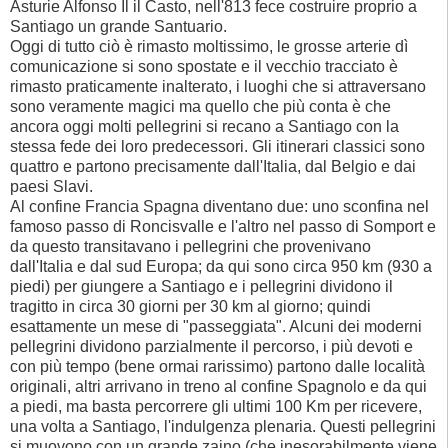
Asturie Alfonso Il il Casto, nell'813 fece costruire proprio a
Santiago un grande Santuario.
Oggi di tutto ciò è rimasto moltissimo, le grosse arterie dì
comunicazione si sono spostate e il vecchio tracciato è
rimasto praticamente inalterato, i luoghi che si attraversano
sono veramente magici ma quello che più conta è che
ancora oggi molti pellegrini si recano a Santiago con la
stessa fede dei loro predecessori. Gli itinerari classici sono
quattro e partono precisamente dall'Italia, dal Belgio e dai
paesi Slavi.
Al confine Francia Spagna diventano due: uno sconfina nel
famoso passo di Roncisvalle e l'altro nel passo di Somport e
da questo transitavano i pellegrini che provenivano
dall'Italia e dal sud Europa; da qui sono circa 950 km (930 a
piedi) per giungere a Santiago e i pellegrini dividono il
tragitto in circa 30 giorni per 30 km al giorno; quindi
esattamente un mese di "passeggiata". Alcuni dei moderni
pellegrini dividono parzialmente il percorso, i più devoti e
con più tempo (bene ormai rarissimo) partono dalle località
originali, altri arrivano in treno al confine Spagnolo e da qui
a piedi, ma basta percorrere gli ultimi 100 Km per ricevere,
una volta a Santiago, l'indulgenza plenaria. Questi pellegrini
si muovono con un grande zaino (che inesorabilmente viene