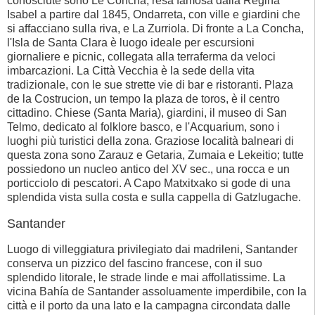
conosciute sono Le Concha, resa famosa dalla Regina
Isabel a partire dal 1845, Ondarreta, con ville e giardini che
si affacciano sulla riva, e La Zurriola. Di fronte a La Concha,
l'Isla de Santa Clara è luogo ideale per escursioni
giornaliere e picnic, collegata alla terraferma da veloci
imbarcazioni. La Città Vecchia è la sede della vita
tradizionale, con le sue strette vie di bar e ristoranti. Plaza
de la Costrucion, un tempo la plaza de toros, è il centro
cittadino. Chiese (Santa Maria), giardini, il museo di San
Telmo, dedicato al folklore basco, e l'Acquarium, sono i
luoghi più turistici della zona. Graziose località balneari di
questa zona sono Zarauz e Getaria, Zumaia e Lekeitio; tutte
possiedono un nucleo antico del XV sec., una rocca e un
porticciolo di pescatori. A Capo Matxitxako si gode di una
splendida vista sulla costa e sulla cappella di Gatzlugache.
Santander
Luogo di villeggiatura privilegiato dai madrileni, Santander
conserva un pizzico del fascino francese, con il suo
splendido litorale, le strade linde e mai affollatissime. La
vicina Bahía de Santander assoluamente imperdibile, con la
città e il porto da una lato e la campagna circondata dalle